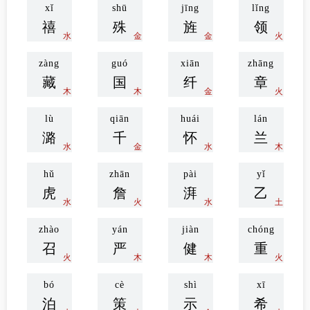
xǐ
shū
jīng
lǐng
禧
殊
旌
领
水
金
金
火
zàng
guó
xiān
zhāng
藏
国
纤
章
木
木
金
火
lù
qiān
huái
lán
潞
千
怀
兰
水
金
水
木
hǔ
zhān
pài
yǐ
虎
詹
湃
乙
水
火
水
土
zhào
yán
jiàn
chóng
召
严
健
重
火
木
木
火
bó
cè
shì
xī
泊
策
示
希