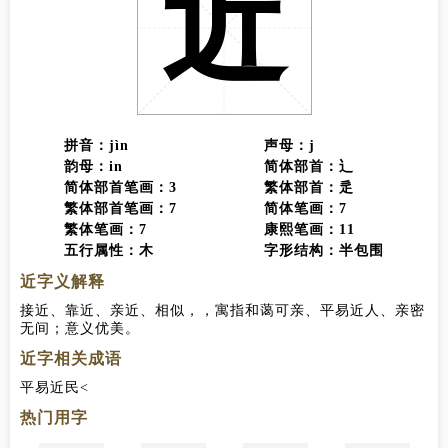
近
拼音：jìn
声母：j
韵母：in
简体部首：辶
简体部首笔画：3
繁体部首：辵
繁体部首笔画：7
简体笔画：7
繁体笔画：7
康熙笔画：11
五行属性：木
字形结构：半包围
近字义解释
接近、靠近、亲近、相似，，寓指和蔼可亲、平易近人、亲密
无间；意义优美。
近字相关成语
平易近民
热门用字