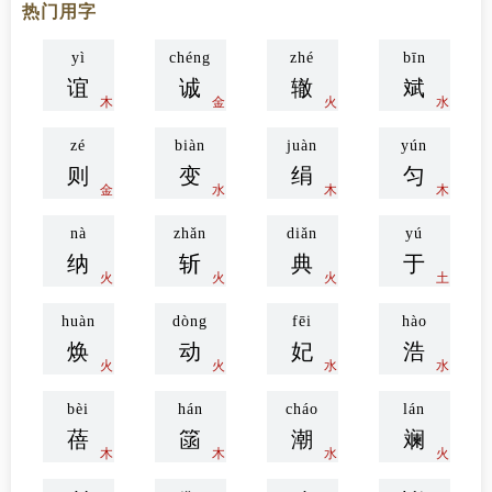
热门用字
yì
chéng
zhé
bīn
谊
诚
辙
斌
木
金
火
水
zé
biàn
juàn
yún
则
变
绢
匀
金
水
木
木
nà
zhǎn
diǎn
yú
纳
斩
典
于
火
火
火
土
huàn
dòng
fēi
hào
焕
动
妃
浩
火
火
水
水
bèi
hán
cháo
lán
蓓
䈄
潮
斓
木
木
水
火