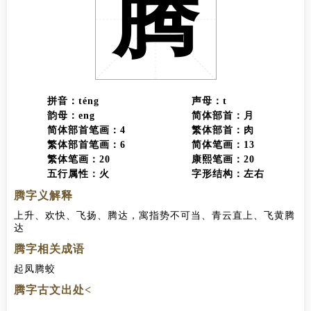
腾
拼音：téng
声母：t
韵母：eng
简体部首：月
简体部首笔画：4
繁体部首：肉
繁体部首笔画：6
简体笔画：13
繁体笔画：20
康熙笔画：20
五行属性：火
字形结构：左右
腾字义解释
上升、欢快、飞扬、腾达，寓指势不可当、青云直上、飞黄腾
达
腾字相关成语
起凤腾蛟
腾字古文出处