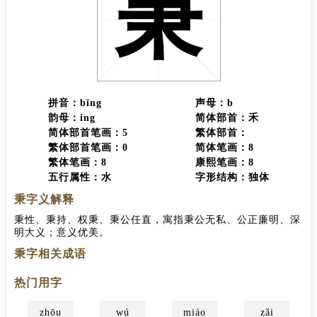
秉
拼音：bǐng
声母：b
韵母：ing
简体部首：禾
简体部首笔画：5
繁体部首：
繁体部首笔画：0
简体笔画：8
繁体笔画：8
康熙笔画：8
五行属性：水
字形结构：独体
秉字义解释
秉性、秉持、权秉、秉公任直，寓指秉公无私、公正廉明、深
明大义；意义优美。
秉字相关成语
一秉
热门用字