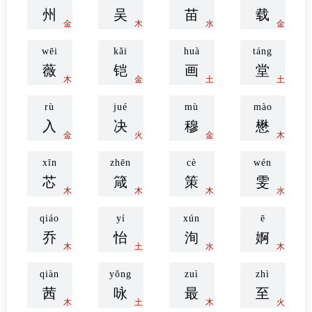
zhōu
wú
miáo
zǎi
州
吴
苗
载
金
木
水
金
wēi
kǎi
huà
táng
薇
铠
画
堂
木
金
土
土
rù
jué
mù
mào
入
决
穆
懋
金
火
金
木
xīn
zhēn
cè
wén
芯
箴
策
雯
木
木
木
水
qiáo
yí
xún
ē
乔
怡
洵
婀
木
土
水
木
qiàn
yǒng
zuì
zhì
茜
咏
最
至