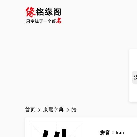
首页
康熙字典
皓
拼音：hào