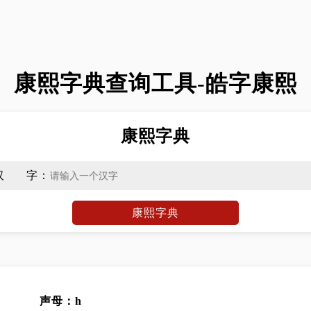
康熙字典查询工具-皓字康熙
康熙字典
汉字
：
康熙字典
声母：h