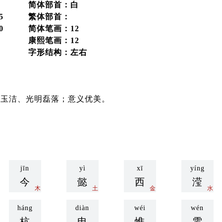
简体部首：白
5
繁体部首：
0
简体笔画：12
康熙笔画：12
字形结构：左右
清玉洁、光明磊落；意义优美。
jīn
yì
xī
yíng
今
懿
西
滢
木
土
金
水
háng
diàn
wéi
wén
杭
电
惟
雯