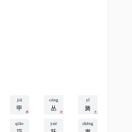
jiǎ
cóng
yǐ
甲
丛
旖
木
火
土
qiǎo
yuè
shēng
巧
跃
声