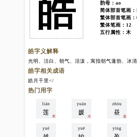
皓
韵母：ao
简体部首笔画：
繁体部首笔画：
繁体笔画：12
五行属性：木
皓字义解释
光明、洁白、朝气、活泼，寓指朝气蓬勃、冰
皓字相关成语
皓月千里
热门用字
lián
yuán
zhòu
莲
媛
昼
木
火
金
yuè
yuē
yíng
越
约
盈