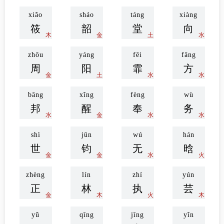
xiǎo
sháo
táng
xiàng
筱
韶
堂
向
木
金
土
水
zhōu
yáng
fēi
fāng
周
阳
霏
方
金
土
水
水
bāng
xǐng
fèng
wù
邦
醒
奉
务
水
金
水
水
shì
jūn
wú
hán
世
钧
无
晗
金
金
水
火
zhèng
lín
zhí
yún
正
林
执
芸
金
木
火
木
yǔ
qīng
jīng
yǐn
雨
倾
京
引