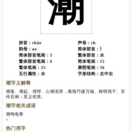
潮
拼音：cháo
声母：ch
韵母：ao
简体部首：氵
简体部首笔画：3
繁体部首：水
繁体部首笔画：4
简体笔画：15
繁体笔画：15
康熙笔画：16
五行属性：水
字形结构：左中右
潮字义解释
潮落、潮起、强悍、心潮澎湃，寓指巧捷万端、精明强干、百
伶百俐；意义优美。
潮字相关成语
潮鸣电挚
热门用字