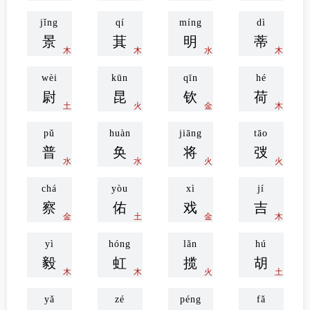
jǐng
qí
míng
dì
景
萁
明
蒂
木
木
水
木
wèi
kūn
qīn
hé
尉
昆
钦
荷
土
火
金
木
pǔ
huàn
jiāng
tāo
普
奂
将
弢
水
水
火
火
chá
yòu
xì
jí
察
佑
戏
吉
金
土
金
木
yì
hóng
lǎn
hú
毅
虹
揽
胡
木
木
火
土
yǎ
zé
péng
fǎ