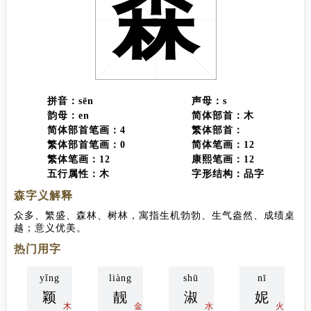
森
拼音：sēn
声母：s
韵母：en
简体部首：木
简体部首笔画：4
繁体部首：
繁体部首笔画：0
简体笔画：12
繁体笔画：12
康熙笔画：12
五行属性：木
字形结构：品字
森字义解释
众多、繁盛、森林、树林，寓指生机勃勃、生气盎然、成绩桌
越；意义优美。
热门用字
yǐng
liàng
shū
nī
颖
靓
淑
妮
木
金
水
火