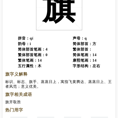
旗
拼音：qí
声母：q
韵母：i
简体部首：方
简体部首笔画：4
繁体部首：
繁体部首笔画：0
简体笔画：14
繁体笔画：14
康熙笔画：14
五行属性：木
字形结构：左右
旗字义解释
标识、标志、旗手、蒸蒸日上，寓指飞黄腾达、蒸蒸日上、王
者风范；意义优美。
旗字相关成语
旗开取胜
热门用字