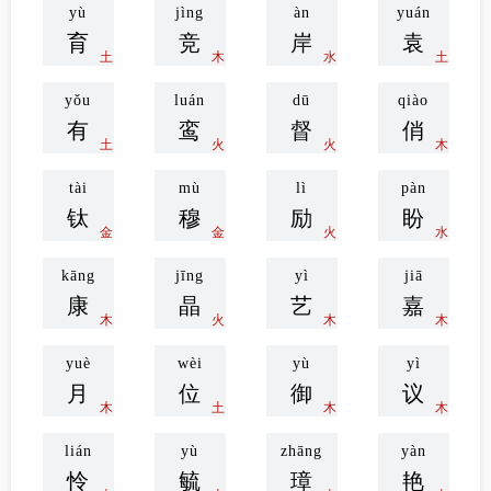
yù
jìng
àn
yuán
育
竞
岸
袁
土
木
水
土
yǒu
luán
dū
qiào
有
鸾
督
俏
土
火
火
木
tài
mù
lì
pàn
钛
穆
励
盼
金
金
火
水
kāng
jīng
yì
jiā
康
晶
艺
嘉
木
火
木
木
yuè
wèi
yù
yì
月
位
御
议
木
土
木
木
lián
yù
zhāng
yàn
怜
毓
璋
艳