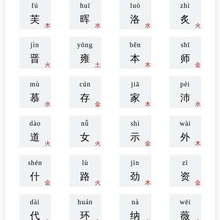
fú
huī
luò
zhì
芙
晖
洛
炙
木
水
水
火
jìn
yōng
běn
shī
晋
雍
本
师
火
土
木
金
mù
cún
jiā
pèi
慕
存
家
沛
水
金
木
水
dào
nǚ
shì
wài
道
女
示
外
火
火
金
木
shén
lù
jìn
zī
什
路
劲
资
金
火
木
金
dài
huán
nà
wēi
代
环
纳
薇