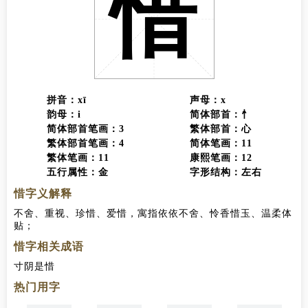
惜
拼音：xī
声母：x
韵母：i
简体部首：忄
简体部首笔画：3
繁体部首：心
繁体部首笔画：4
简体笔画：11
繁体笔画：11
康熙笔画：12
五行属性：金
字形结构：左右
惜字义解释
不舍、重视、珍惜、爱惜，寓指依依不舍、怜香惜玉、温柔体
贴；
惜字相关成语
寸阴是惜
热门用字