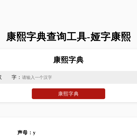
康熙字典查询工具-娅字康熙
康熙字典
汉字
：
康熙字典
声母：y