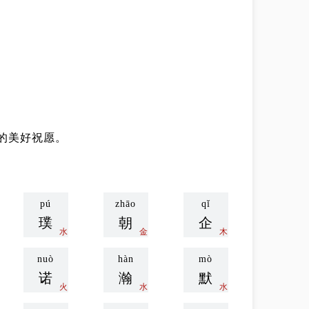
的美好祝愿。
pú
zhāo
qǐ
璞
朝
企
水
金
木
nuò
hàn
mò
诺
瀚
默
火
水
水
jí
luán
qiú