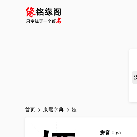
首页
康熙字典
娅
拼音：yà