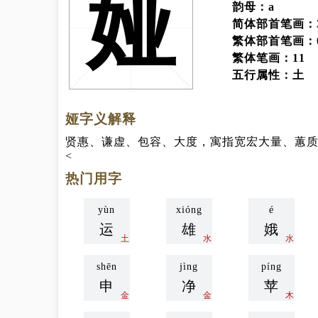
娅
韵母：a
简体部首笔画：
繁体部首笔画：
繁体笔画：11
五行属性：土
娅字义解释
贤惠、谦虚、包容、大度，寓指宽宏大量、蕙
热门用字
yùn
xióng
é
运
雄
娥
土
水
水
shēn
jìng
píng
申
净
苹
金
金
木
jiǔ
shòu
zhàn