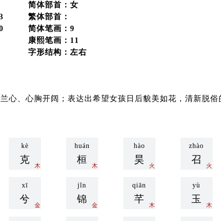
简体部首：女
3
繁体部首：
0
简体笔画：9
康熙笔画：11
字形结构：左右
质兰心、心胸开阔；表达出希望女孩日后貌美如花，清新脱俗
kè
huán
hào
zhào
克
桓
昊
召
木
木
火
火
xī
jǐn
qiān
yù
兮
锦
芊
玉
金
金
木
木
guó
wén
tóng
jué