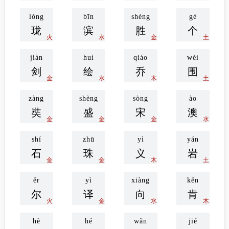
威
茹
日
虞
土
木
火
火
lóng
bīn
shèng
gè
珑
滨
胜
个
火
水
金
土
jiàn
huì
qiáo
wéi
剑
绘
乔
围
金
水
木
土
zàng
shèng
sòng
ào
奘
盛
宋
澳
金
金
金
水
shí
zhū
yì
yán
石
珠
义
岩
金
金
木
土
ěr
yì
xiàng
kěn
尔
译
向
肯
火
金
水
木