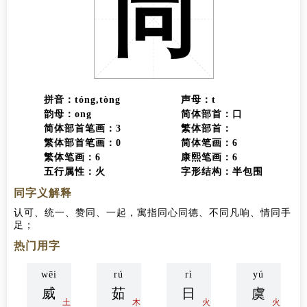
同
拼音：tóng,tòng
声母：t
韵母：ong
简体部首：口
简体部首笔画：3
繁体部首：
繁体部首笔画：0
简体笔画：6
繁体笔画：6
康熙笔画：6
五行属性：火
字形结构：半包围
同字义解释
认可、统一、赞同、一起，寓指同心同德、不同凡响、情同手
足；
同
热门用字
wēi
rú
rì
yú