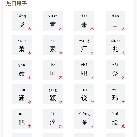
热门用字
lóng
xuān
jiān
tián
珑
萱
兼
田
火
木
木
火
xiāo
sù
wāng
zhào
萧
素
汪
兆
木
金
水
火
yān
kē
zhí
nài
嫣
珂
职
奈
土
木
火
火
hán
yǐng
ruì
wěi
涵
颍
锐
玮
水
水
金
土
juān
lí
zhèng
huì
鹃
漓
诤
绘
木
水
火
水