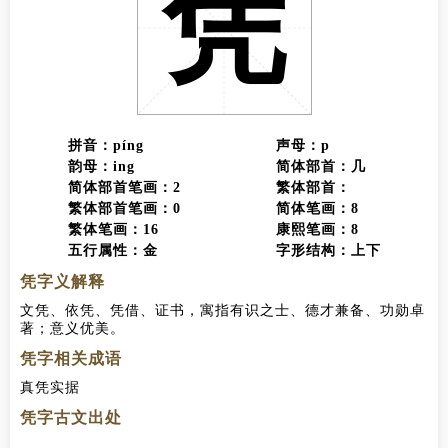
凭
拼音：píng
声母：p
韵母：ing
简体部首：几
简体部首笔画：2
繁体部首：
繁体部首笔画：0
简体笔画：8
繁体笔画：16
康熙笔画：8
五行属性：金
字形结构：上下
凭字义解释
文凭、依凭、凭借、证书，寓指有识之士、德才兼备、功勋卓
著；意义优美。
凭字相关成语
真凭实据
凭字古文出处
<