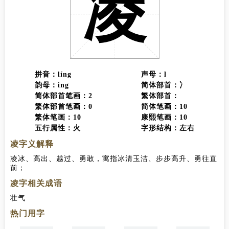
凌
拼音：líng
声母：l
韵母：ing
简体部首：冫
简体部首笔画：2
繁体部首：
繁体部首笔画：0
简体笔画：10
繁体笔画：10
康熙笔画：10
五行属性：火
字形结构：左右
凌字义解释
凌冰、高出、越过、勇敢，寓指冰清玉洁、步步高升、勇往直
前；
凌字相关成语
壮气凌云
热门用字