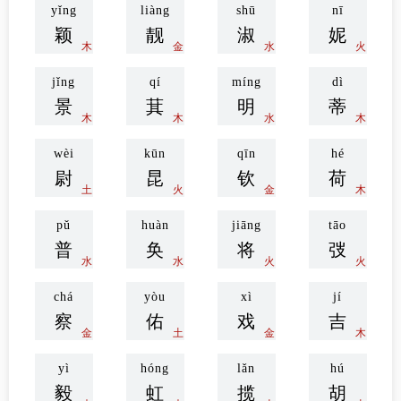
yǐng
liàng
shū
nī
颖
靓
淑
妮
木
金
水
火
jǐng
qí
míng
dì
景
萁
明
蒂
木
木
水
木
wèi
kūn
qīn
hé
尉
昆
钦
荷
土
火
金
木
pǔ
huàn
jiāng
tāo
普
奂
将
弢
水
水
火
火
chá
yòu
xì
jí
察
佑
戏
吉
金
土
金
木
yì
hóng
lǎn
hú
毅
虹
揽
胡