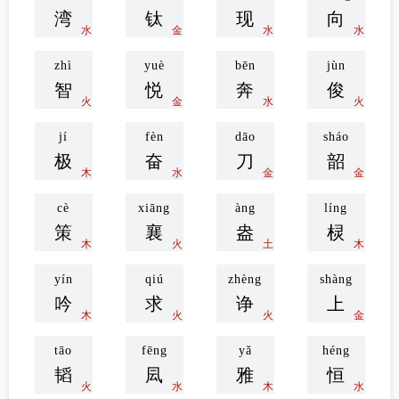
wān
tài
xiàn
xiàng
湾
钛
现
向
水
金
水
水
zhì
yuè
bēn
jùn
智
悦
奔
俊
火
金
水
火
jí
fèn
dāo
sháo
极
奋
刀
韶
木
水
金
金
cè
xiāng
àng
líng
策
襄
盎
棂
木
火
土
木
yín
qiú
zhèng
shàng
吟
求
诤
上
木
火
火
金
tāo
fēng
yǎ
héng
韬
凨
雅
恒