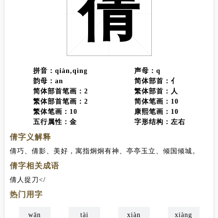
倩
拼音：qiàn,qìng
声母：q
韵母：an
简体部首：亻
简体部首笔画：2
繁体部首：人
繁体部首笔画：2
简体笔画：10
繁体笔画：10
康熙笔画：10
五行属性：金
字形结构：左右
倩字义解释
倩巧、倩影、美好，寓指炯炯有神、亭亭玉立、倾国倾城。
倩字相关成语
倩人捉刀
<
热门用字