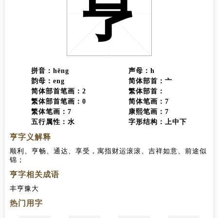
亨
拼音：hēng
声母：h
韵母：eng
简体部首：亠
简体部首笔画：2
繁体部首：
繁体部首笔画：0
简体笔画：7
繁体笔画：7
康熙笔画：7
五行属性：水
字形结构：上中下
亨字义解释
顺利、亨畅、通达、享受，寓指财运滚滚、吉祥如意、前途似
锦；
亨字相关成语
丰亨豫大
热门用字