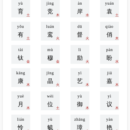
yù
jìng
àn
yuán
育
竞
岸
袁
土
木
水
土
yǒu
luán
dū
qiào
有
鸾
督
俏
土
火
火
木
tài
mù
lì
pàn
钛
穆
励
盼
金
金
火
水
kāng
jīng
yì
jiā
康
晶
艺
嘉
木
火
木
木
yuè
wèi
yù
yì
月
位
御
议
木
土
木
木
lián
yù
zhāng
yàn
怜
毓
璋
艳